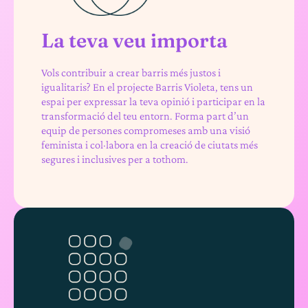
La teva veu importa
Vols contribuir a crear barris més justos i
igualitaris? En el projecte Barris Violeta, tens un
espai per expressar la teva opinió i participar en la
transformació del teu entorn. Forma part d’un
equip de persones compromeses amb una visió
feminista i col·labora en la creació de ciutats més
segures i inclusives per a tothom.