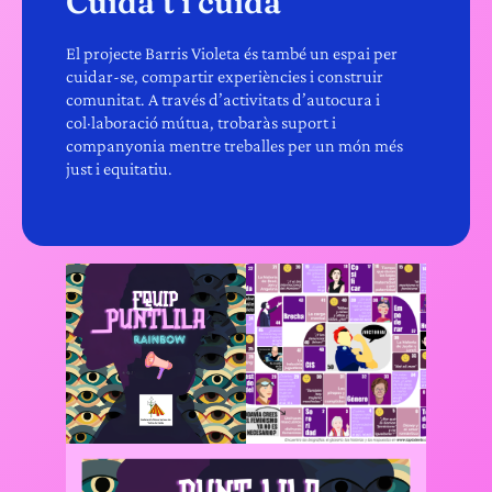
Cuida’t i cuida
El projecte Barris Violeta és també un espai per
cuidar-se, compartir experiències i construir
comunitat. A través d’activitats d’autocura i
col·laboració mútua, trobaràs suport i
companyonia mentre treballes per un món més
just i equitatiu.