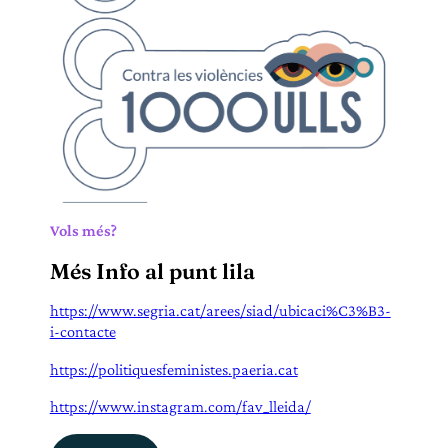
Vols més?
Més Info al punt lila
https://www.segria.cat/arees/siad/ubicaci%C3%B3-
i-contacte
https://politiquesfeministes.paeria.cat
https://www.instagram.com/fav_lleida/