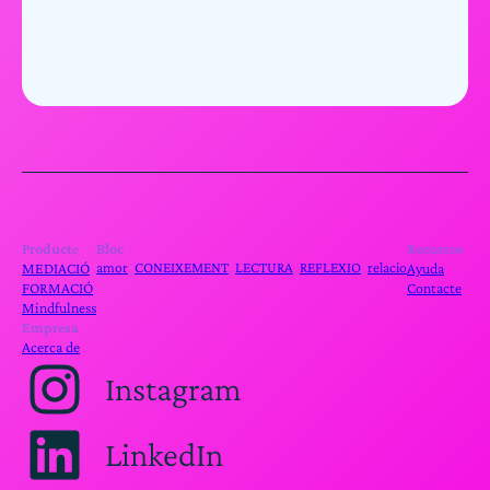
Product
e
Bloc
Recursos
MEDIACIÓ
amor
, 
CONEIXEMENT
, 
LECTURA
, 
REFLEXIO
, 
relacio
Ayuda
FORMACIÓ
Contacte
Mindfulness
Empresa
Acerca de
Instagram
LinkedIn