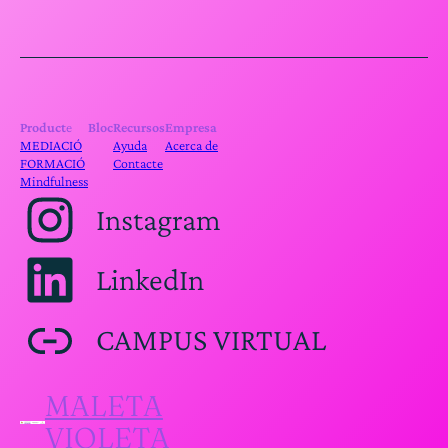
Product
e
Bloc
Recursos
Empresa
MEDIACIÓ
Ayuda
Acerca de
FORMACIÓ
Contacte
Mindfulness
Instagram
LinkedIn
CAMPUS VIRTUAL
MALETA
VIOLETA